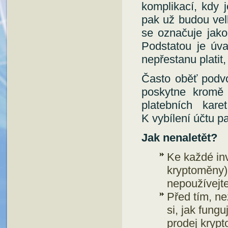
komplikací, kdy j
pak už budou vel
se označuje jako 
Podstatou je úva
nepřestanu platit,
Často oběť podvo
poskytne kromě 
platebních kar
K vybílení účtu pa
Jak nenaletět?
Ke každé inv
kryptoměny)
nepoužívejte
Před tím, ne
si, jak fung
prodej kryp