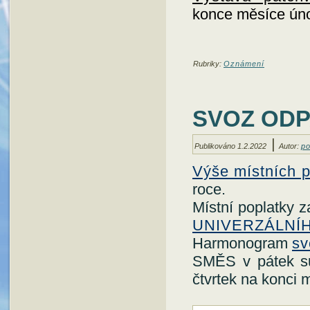
konce měsíce úno
Rubriky:
Oznámení
SVOZ ODP
|
Publikováno
1.2.2022
Autor:
po
Výše místních p
roce.
Místní poplatky z
UNIVERZÁLNÍ
Harmonogram
sv
SMĚS v pátek su
čtvrtek na konci 