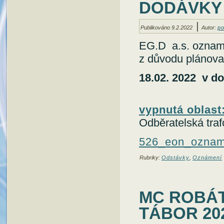
DODÁVKY E
|
Publikováno
9.2.2022
Autor:
po
EG.D a.s. oznamu
z důvodu plánovan
18.02. 2022 v d
vypnutá oblast
Odběratelská traf
526_eon_ozna
Rubriky:
Odstávky
,
Oznámení
MC ROBÁT
TÁBOR 20