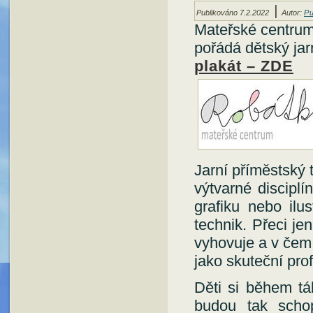
|
Publikováno
7.2.2022
Autor:
Pu
Mateřské centru
pořádá dětský j
ar
plakát – ZDE
Jarní příměstský 
výtvarné disciplí
grafiku nebo il
technik. Přeci j
vyhovuje a v čem
jako skuteční pro
Děti si během tá
budou tak schop