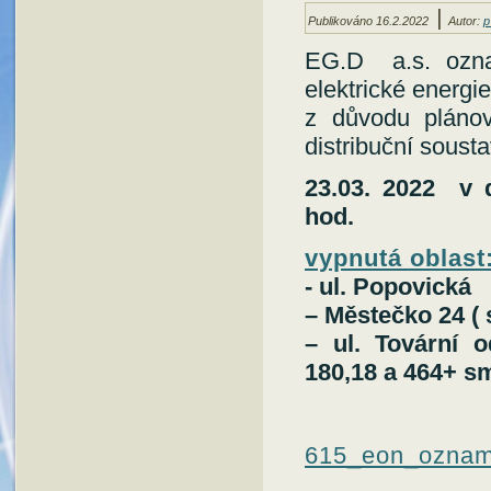
|
Publikováno
16.2.2022
Autor:
p
EG.D a.s. ozna
elektrické energie
z důvodu plánov
distribuční soust
23.03. 2022 v 
hod.
vypnutá oblast
- ul. Popovická
– Městečko 24 ( 
– ul. Tovární 
180,18 a 464+ s
615_eon_oznam