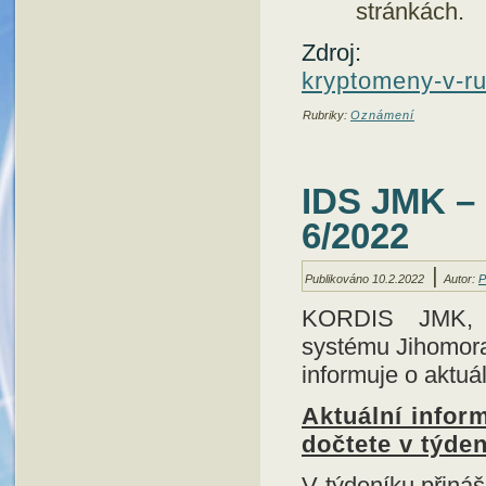
stránkách.
Zdroj
kryptomeny-v-r
Rubriky:
Oznámení
IDS JMK 
6/2022
|
Publikováno
10.2.2022
Autor:
P
KORDIS JMK, a.
systému Jihomor
informuje o aktu
Aktuální infor
dočtete v týde
V týdeníku přináš