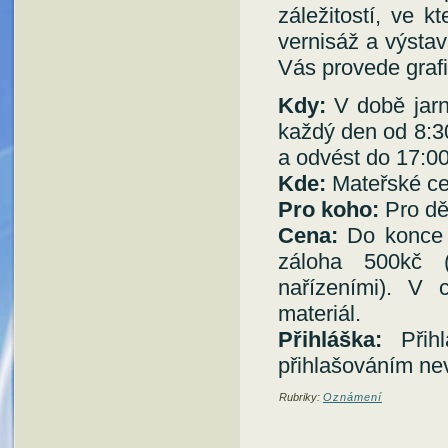
záležitostí, ve k
vernisáž a výstav
Vás provede graf
Kdy:
V době jarn
každý den od 8:30
a odvést do 17:00
Kde:
Mateřské ce
Pro koho:
Pro dět
Cena:
Do konce 
záloha 500kč (
nařízeními). V 
materiál.
Přihláška:
Přih
přihlašováním nev
Rubriky:
Oznámení