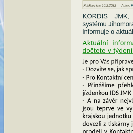
|
Publikováno
18.2.2022
Autor:
P
KORDIS JMK, a.
systému Jihomor
informuje o aktu
Aktuální infor
dočtete v týden
Je pro Vás připrav
- Dozvíte se, jak s
- Pro Kontaktní ce
- Přinášíme přehl
jízdenkou IDS JMK
- A na závěr nejv
jsou teprve ve vý
krajskou jednotku
dovezli z tiskárny
prodeji v Kontakt