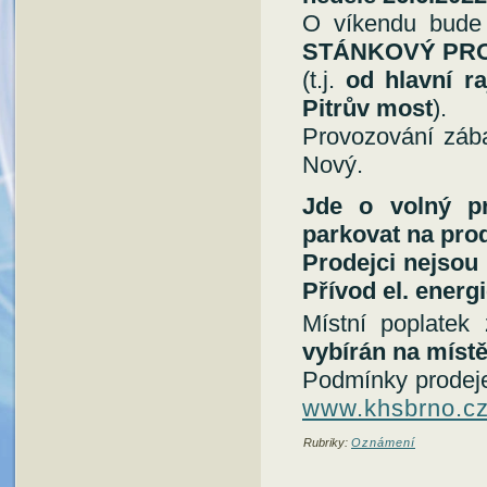
O víkendu bude
STÁNKOVÝ PR
(t.j.
od hlavní r
Pitrův most
).
Provozování zába
Nový.
Jde o volný pr
parkovat na pro
Prodejci nejsou 
Přívod el. energ
Místní poplatek 
vybírán na míst
Podmínky prodeje 
www.khsbrno.c
Rubriky:
Oznámení