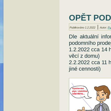
OPĚT POD
|
Publikováno
1.2.2022
Autor:
Pu
Dle aktuální in
podomního prodej
1.2.2022 cca 14 h
věcí z domu)
2.2.2022 cca 11 h
jiné cennosti)