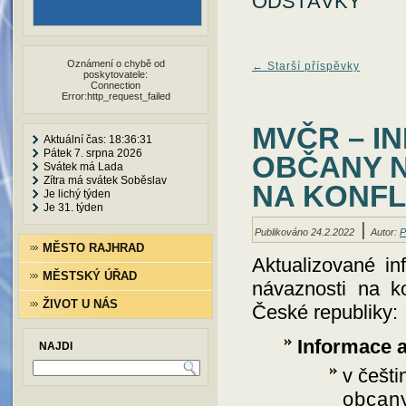
ODSTÁVKY
Oznámení o chybě od
←
Starší příspěvky
poskytovatele:
Connection
Error:http_request_failed
MVČR – I
Aktuální čas: 18:36:33
Pátek 7. srpna 2026
OBČANY N
Svátek má Lada
Zítra má svátek Soběslav
NA KONFL
Je lichý týden
Je 31. týden
|
Publikováno
24.2.2022
Autor:
P
MĚSTO RAJHRAD
Aktualizované i
MĚSTSKÝ ÚŘAD
návaznosti na ko
ŽIVOT U NÁS
České republiky:
Informace 
NAJDI
v češti
obcany