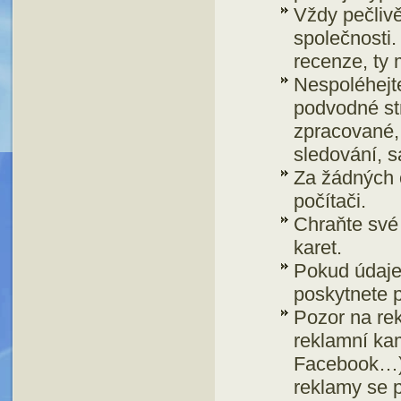
Vždy pečlivě
společnosti.
recenze, ty 
Nespoléhejt
podvodné str
zpracované, 
sledování, s
Za žádných 
počítači.
Chraňte své 
karet.
Pokud údaje
poskytnete p
Pozor na re
reklamní kam
Facebook…) 
reklamy se p