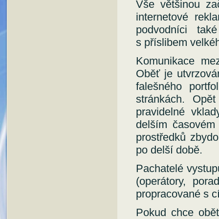
Vše většinou za
internetové rekl
podvodníci tak
s příslibem velké
Komunikace mezi
Oběť je utvrzová
falešného portf
stránkách. Opět
pravidelné vkla
delším časovém 
prostředků zbydo
po delší době.
Pachatelé vystupu
(operátory, pora
propracované s c
Pokud chce oběť 