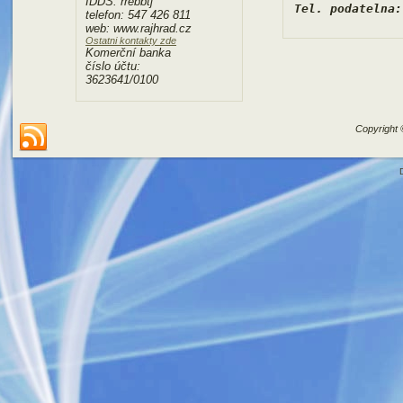
IDDS: rrebbtj
Tel. podatelna:
telefon: 547 426 811
web: www.rajhrad.cz
Ostatni kontakty zde
Komerční banka
číslo účtu:
3623641/0100
Copyright 