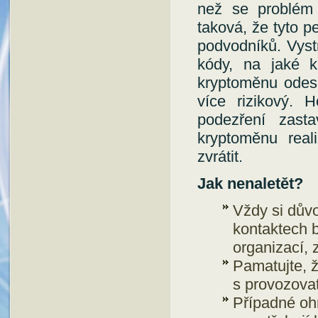
než se problém
taková, že tyto p
podvodníků. Vyst
kódy, na jaké k
kryptoměnu odesla
více rizikový. 
podezření zast
kryptoměnu real
zvrátit.
Jak nenaletět?
Vždy si důvo
kontaktech b
organizací, 
Pamatujte, ž
s provozovat
Případné oh