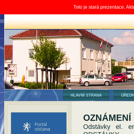
Toto je stará prezentace. Ak
HLAVNÍ STRANA
ÚŘEDN
OZNÁMENÍ
Odstávky el. e