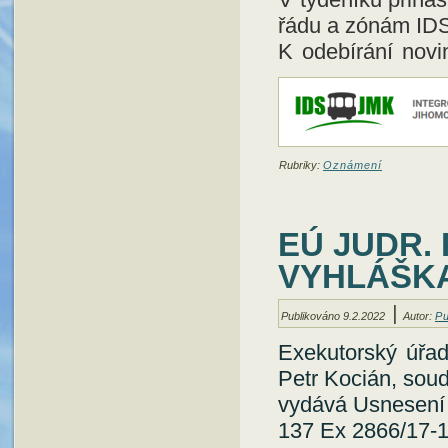
řádu a zónám ID
K odebírání novin
Rubriky:
Oznámení
EÚ JUDR.
VYHLÁŠKA 
|
Publikováno
9.2.2022
Autor:
Pu
Exekutorský úřad
Petr Kocián, soud
vydává Usnesení o
137 Ex 2866/17-1