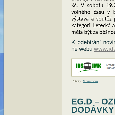
Kč. V sobotu 19.
volného času v 
výstava a soutěž 
kategorii Letecká
měla být za běžnou
K odebírání novin
ne webu
www.id
Rubriky:
Oznámení
EG.D – O
DODÁVKY E