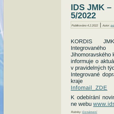
IDS JMK 
5/2022
|
Publikováno
4.2.2022
Autor:
po
KORDIS JMK,
Integrovaného
Jihomoravského k
informuje o aktu
v pravidelných tý
Integrované dop
kraje
Infomail_ZDE
K odebírání novin
ne webu
www.id
Rubriky:
Oznámení