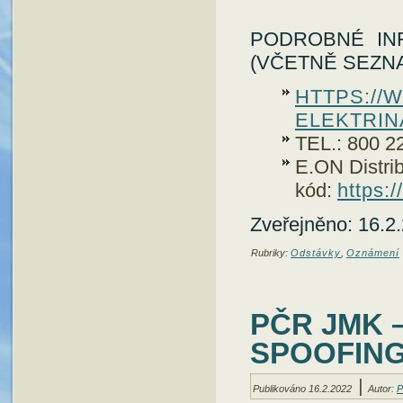
PODROBNÉ IN
(VČETNĚ SEZNA
HTTPS://
ELEKTRIN
TEL.: 800 2
E.ON Distri
kód:
https:
Zveřejněno: 16.2
Rubriky:
Odstávky
,
Oznámení
PČR JMK –
SPOOFIN
|
Publikováno
16.2.2022
Autor:
P