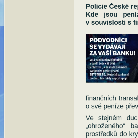
Policie České r
Kde jsou peníz
v souvislosti s 
finančních transa
o své peníze pře
Ve stejném duc
„ohroženého“ b
prostředků do kr