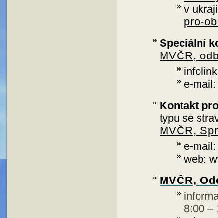
v ukraj
pro-o
Speciální k
MVČR, odbo
infoli
e-mail
Kontakt pro
typu se str
MVČR, Sprá
e-mail
web: w
MVČR, Odd
informa
8:00 – 