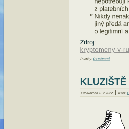
nepotřebují 
z platebních
Nikdy nenak
jiný předá a
o legitimní 
Zdroj
kryptomeny-v-r
Rubriky:
Oznámení
KLUZIŠTĚ 
|
Publikováno
16.2.2022
Autor:
P