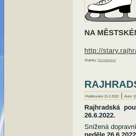
NA MĚSTSKÉM
http://stary.rajh
Rubriky:
Oznámení
RAJHRADSK
|
Publikováno
15.2.2022
Autor:
P
Rajhradská pou
26.6.2022.
Snížená dopravní
neděle 26.6.2022