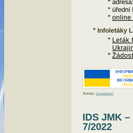
adresa
úřední 
online
Infoletáky
Leták
Ukraji
Žádos
Rubriky:
Oznámení
IDS JMK 
7/2022