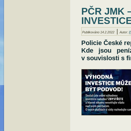
PČR JMK 
INVESTIC
|
Publikováno
14.2.2022
Autor:
P
Policie České r
Kde jsou peníz
v souvislosti s 