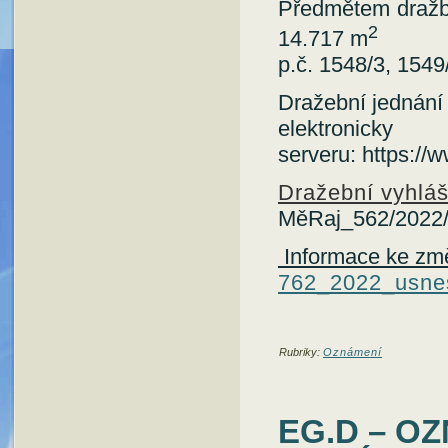
Předmětem dražb
2
14.717 m
p.č. 1548/3, 1549
Dražební jednání
elektronic
serveru: https://
Dražební vyhlá
MěRaj_562/2022
Informace ke změn
762_2022_usne
Rubriky:
Oznámení
EG.D – O