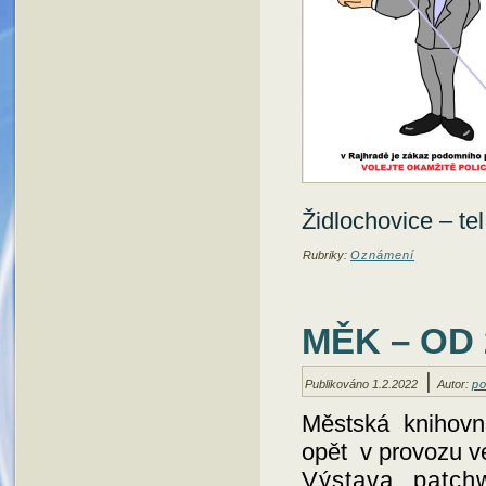
Židlochovice – te
Rubriky:
Oznámení
MĚK – OD 
|
Publikováno
1.2.2022
Autor:
po
Městská knihovn
opět v provozu v
Výstava patch