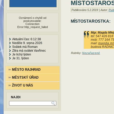
MÍSTOSTARO
Publikováno
5.2.2019
|
Autor:
Pub
Oznámení o chybě od
MÍSTOSTAROSTKA:
poskytovatele:
Connection
Error:http_request_failed
Mgr. Magda Mle
tel: 547 426 818
Aktuální čas: 6:12:39
mob: 777 164 7
Neděle 9. srpna 2026
mail:
magda.ml
Svátek má Roman
budova RADNICE 
Zítra má svátek Vavřinec
Rubriky:
Nezařazené
Je lichý týden
Je 31. týden
MĚSTO RAJHRAD
MĚSTSKÝ ÚŘAD
ŽIVOT U NÁS
NAJDI