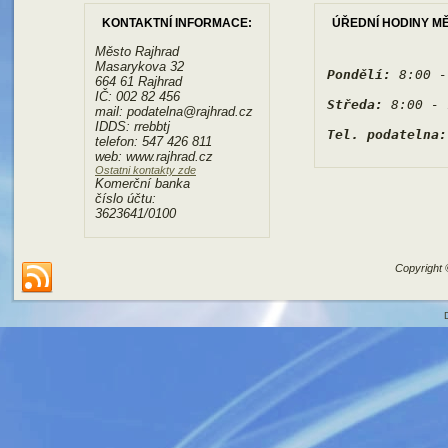
KONTAKTNÍ INFORMACE:
ÚŘEDNÍ HODINY M
Město Rajhrad
Masarykova 32
Pondělí:
 8:00 -
664 61 Rajhrad
IČ: 002 82 456
Středa:
 8:00 - 
mail: podatelna@rajhrad.cz
IDDS: rrebbtj
Tel. podatelna:
telefon: 547 426 811
web: www.rajhrad.cz
Ostatni kontakty zde
Komerční banka
číslo účtu:
3623641/0100
Copyright 