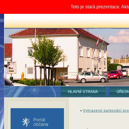
Toto je stará prezentace. Ak
HLAVNÍ STRANA
ÚŘEDN
«
Vyhrazené parkování pr