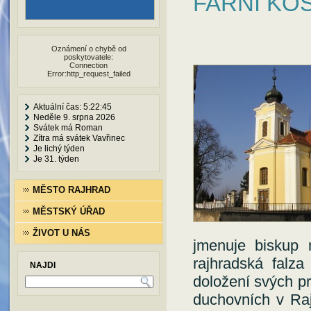
FARNÍ KOS
Oznámení o chybě od
poskytovatele:
Connection
Error:http_request_failed
Aktuální čas: 5:22:46
Neděle 9. srpna 2026
Svátek má Roman
Zítra má svátek Vavřinec
Je lichý týden
Je 31. týden
MĚSTO RAJHRAD
MĚSTSKÝ ÚŘAD
ŽIVOT U NÁS
jmenuje biskup 
rajhradská falza
NAJDI
doložení svých p
duchovních v Raj