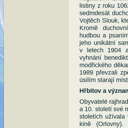
listiny z roku 10
sedmdesát duchov
Vojtěch Slouk, kt
Kromě duchovní
hudbou a psaním 
jeho unikátní sa
v letech 1904 
vyhnání benedik
modřického děkan
1989 převzali zp
úsilím starají míst
Hřbitov a význa
Obyvatelé rajhra
a 10. století své
stoletích užívala
kině (Orlovny)