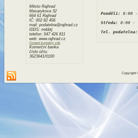
Město Rajhrad
Masarykova 32
Pondělí:
 8:00 -
664 61 Rajhrad
IČ: 002 82 456
Středa:
 8:00 - 
mail: podatelna@rajhrad.cz
IDDS: rrebbtj
Tel. podatelna:
telefon: 547 426 811
web: www.rajhrad.cz
Ostatni kontakty zde
Komerční banka
číslo účtu:
3623641/0100
Copyright 