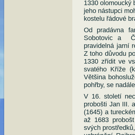
1330 olomoucký b
jeho nástupci moh
kostelu řádové br
Od pradávna far
Sobotovic a Če
pravidelná jarní
Z toho důvodu pov
1330 zřídit ve v
svatého Kříže (
Většina bohosluže
pohřby, se nadále
V 16. století nec
probošti Jan III
(1645) a tureckém
až 1683 probošt 
svých prostředků,