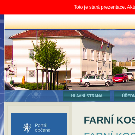
Toto je stará prezentace. Ak
HLAVNÍ STRANA
ÚŘEDN
FARNÍ KO