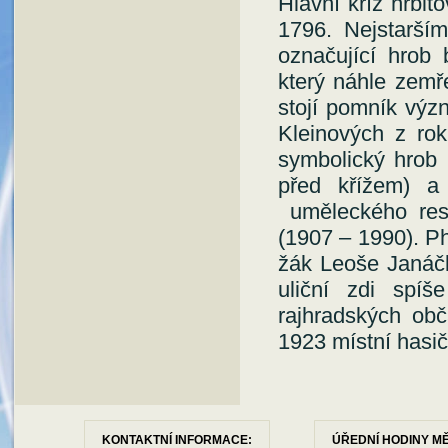
Hlavní kříž hřbit
1796. Nejstarší
označující hrob
který náhle zemř
stojí pomník výz
Kleinových z ro
symbolický hrob 
před křížem) a 
uměleckého res
(1907 – 1990). Ph
žák Leoše Janáčk
uliční zdi spí
rajhradských obč
1923 místní hasič
KONTAKTNÍ INFORMACE:
ÚŘEDNÍ HODINY M