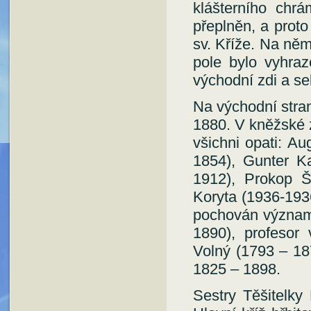
klášterního chrá
přeplněn, a proto
sv. Kříže. Na ně
pole bylo vyhra
východní zdi a se
Na východní stran
1880. V kněžské 
všichni opati: Au
1854), Gunter K
1912), Prokop Š
Koryta (1936-193
pochován významn
1890), profesor 
Volný (1793 – 18
1825 – 1898.
Sestry Těšitelky