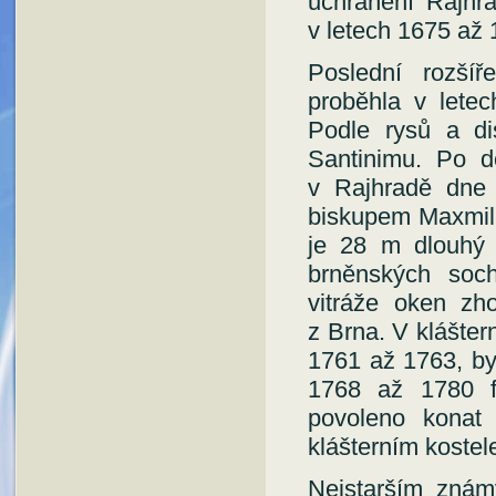
uchránění Rajhr
v letech 1675 až 
Poslední rozšíř
proběhla v lete
Podle rysů a dis
Santinimu. Po d
v Rajhradě dne
biskupem Maxmili
je 28 m dlouhý 
brněnských soc
vitráže oken zh
z Brna. V klášte
1761 až 1763, byl
1768 až 1780 f
povoleno konat 
klášterním kostel
Nejstarším znám