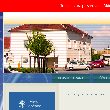
Toto je stará prezentace. Ak
HLAVNÍ STRANA
ÚŘEDN
«
pranýř – panenky bez d