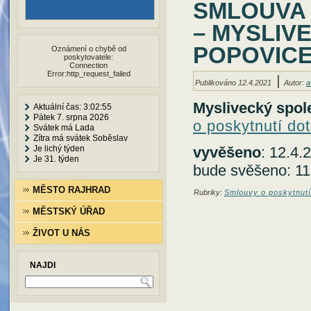
SMLOUVA 
– MYSLIV
POPOVICE,
Oznámení o chybě od
poskytovatele:
Connection
Error:http_request_failed
|
Publikováno
12.4.2021
Autor:
a
Myslivecký spole
Aktuální čas: 3:02:56
Pátek 7. srpna 2026
o poskytnutí do
Svátek má Lada
Zítra má svátek Soběslav
Je lichý týden
vyvěšeno
: 12.4.
Je 31. týden
bude svěšeno: 11
MĚSTO RAJHRAD
Rubriky:
Smlouvy o poskytnutí
MĚSTSKÝ ÚŘAD
ŽIVOT U NÁS
NAJDI