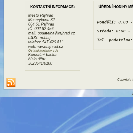
KONTAKTNÍ INFORMACE:
ÚŘEDNÍ HODINY M
Město Rajhrad
Masarykova 32
Pondělí:
 8:00 -
664 61 Rajhrad
IČ: 002 82 456
Středa:
 8:00 - 
mail: podatelna@rajhrad.cz
IDDS: rrebbtj
Tel. podatelna:
telefon: 547 426 811
web: www.rajhrad.cz
Ostatni kontakty zde
Komerční banka
číslo účtu:
3623641/0100
Copyright 